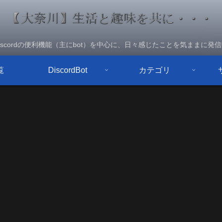
iscordの便利機能（主にbot）を中心に、日々感じたことを気ままに発
覧
DiscordBot
カテゴリ