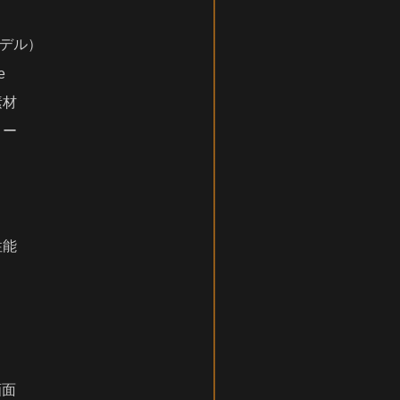
新モデル）
e
素材
リー
性能
画面