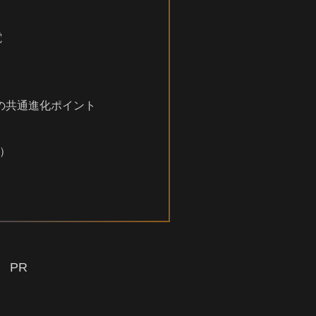
電
ーズの共通進化ポイント
Q）
PR