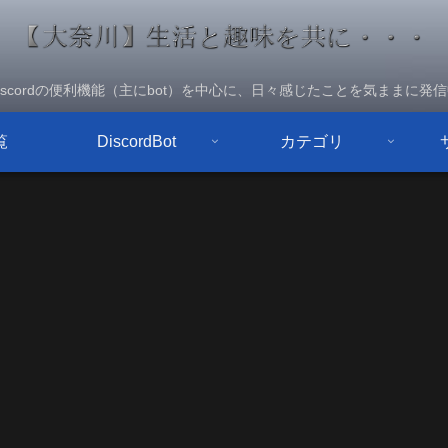
iscordの便利機能（主にbot）を中心に、日々感じたことを気ままに発
覧
DiscordBot
カテゴリ