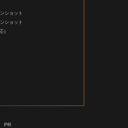
ンショット
ンショット
応）
PR