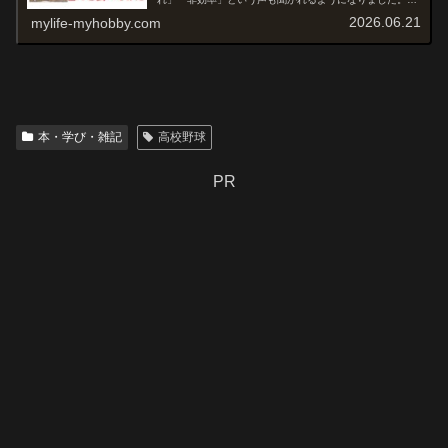
記事では、高校野球におけるバント戦術の歴史やメリッ
2026.06.21
mylife-myhobby.com
ト・デメリット、現代野球での活用方法...
本・学び・雑記
高校野球
PR