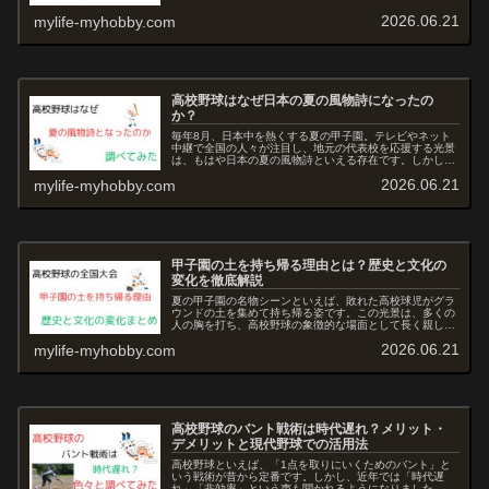
とを示しています。本記事では、甲...
2026.06.21
mylife-myhobby.com
高校野球はなぜ日本の夏の風物詩になったの
か？
毎年8月、日本中を熱くする夏の甲子園。テレビやネット
中継で全国の人々が注目し、地元の代表校を応援する光景
は、もはや日本の夏の風物詩といえる存在です。しかし、
なぜ高校野球はここまで国民的な行事となり、夏の象徴と
2026.06.21
mylife-myhobby.com
して根付いたのでしょうか。本記事...
甲子園の土を持ち帰る理由とは？歴史と文化の
変化を徹底解説
夏の甲子園の名物シーンといえば、敗れた高校球児がグラ
ウンドの土を集めて持ち帰る姿です。この光景は、多くの
人の胸を打ち、高校野球の象徴的な場面として長く親しま
れてきました。しかし、この文化には明確な由来があり、
2026.06.21
mylife-myhobby.com
時代とともに形を変えつつあります...
高校野球のバント戦術は時代遅れ？メリット・
デメリットと現代野球での活用法
高校野球といえば、「1点を取りにいくためのバント」と
いう戦術が昔から定番です。しかし、近年では「時代遅
れ」「非効率」という声も聞かれるようになりました。本