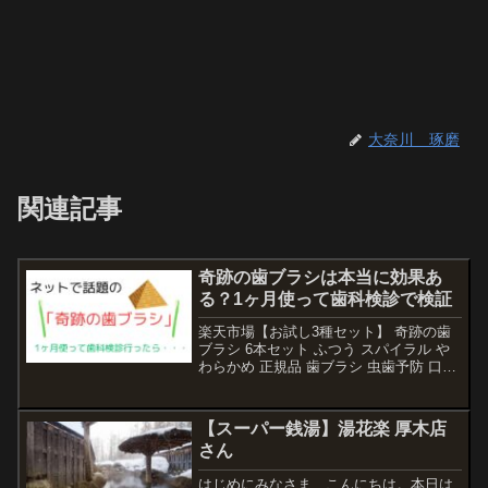
大奈川 琢磨
関連記事
奇跡の歯ブラシは本当に効果あ
る？1ヶ月使って歯科検診で検証
楽天市場【お試し3種セット】 奇跡の歯
ブラシ 6本セット ふつう スパイラル や
わらかめ 正規品 歯ブラシ 虫歯予防 口臭
予防 口臭ケア 歯垢除去 ホワイトニング
歯間 オーラルケア 日本製 HaRENO ハレ
ノ 公式価格：3,940円（税...
【スーパー銭湯】湯花楽 厚木店
さん
はじめにみなさま、こんにちは。本日は