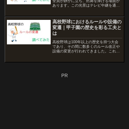
全員が静かに立ち、黙祷を捧げる場面が
あります。この光景はテレビ中継を通し
て全国にも届けられ、高校野球がただの
スポーツ大会ではなく、平和や命の尊さ
を考える時間を持っていることを示して
高校野球におけるルールや設備の
います。本記事では、甲...
変遷｜甲子園の歴史を彩る工夫と
は
高校野球は100年以上の歴史を持つ大会
であり、その間に数多くのルール改正や
設備の変更が行われてきました。これら
の変遷は、選手の安全性、公平性、そし
て試合の魅力を高めるために積み重ねら
れてきたものです。本記事では、高校野
球における代表的なルー...
PR