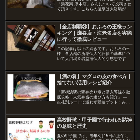
「湯花楽 厚木店」さんについて投稿させ
て頂きます。こちらの温泉は大浴場が印
象に残っている温泉です。特に露天風呂
が最高な場所ですので、下記にご紹介さ
せて頂きますね。ご利用料金について
【全店制覇③】おふろの王様ラン
は、2024年8月現在は...
キング｜瀬谷店・海老名店を実際
に行って徹底レビュー
この記事は以下の続きです。おふろの王
様 各店舗の所感個人的評価の基準につ
いて大浴場＆岩盤浴個人的な感想です。
アクセス星３：電車の駅から徒歩3分圏内
星２：電車の駅から徒歩5分圏内またはバ
ス(無料送迎は除く)停留所から徒歩3分圏
【酒の肴】マグロの皮の食べ方｜
内星１：上記以外...
捨てない活用レシピ紹介
「新横浜駅の駅弁売り場と購入導線を徹
底攻略！人気弁当の選び方も紹介」 —
改札別ルートで迷わず最速ゲット！みな
さま、こんにちは。当記事ではマグロの
皮を使って居酒屋の突き出しレベルの一
品の作り方をご紹介します。マグロの皮
高校野球・甲子園で行われる黙祷
を捨てている方は是非最...
の意味と歴史
夏の甲子園では、毎年8月15日の正午に